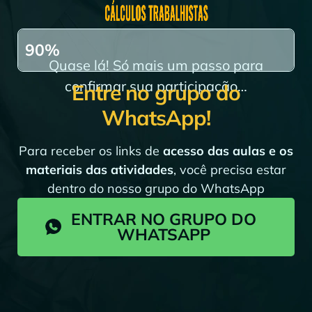
Para completar 100%, entre no grup
90%
Quase lá! Só mais um passo para
confirmar sua participação…
Entre no grupo do
WhatsApp!
Para receber os links de
acesso das aulas e os
materiais das atividades
, você precisa estar
dentro do nosso grupo do WhatsApp
ENTRAR NO GRUPO DO
WHATSAPP