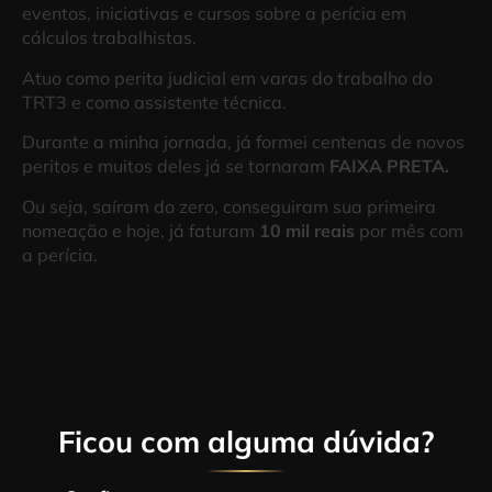
eventos, iniciativas e cursos sobre a perícia em
cálculos trabalhistas.
Atuo como perita judicial em varas do trabalho do
TRT3 e como assistente técnica.
Durante a minha jornada, já formei centenas de novos
peritos e muitos deles já se tornaram
FAIXA PRETA.
Ou seja, saíram do zero, conseguiram sua primeira
nomeação e hoje, já faturam
10 mil reais
por mês com
a perícia.
Ficou com alguma dúvida?​