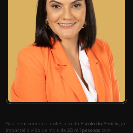
Quem é Ludy Sena?
Sou idealizadora e professora da
Escola da Perícia
, já
impactei a vida de mais de
25 mil pessoas
com